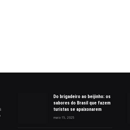
Do brigadeiro ao beijinho: os
sabores do Brasil que fazem
s
turistas se apaixonarem
o
maio 15, 2025