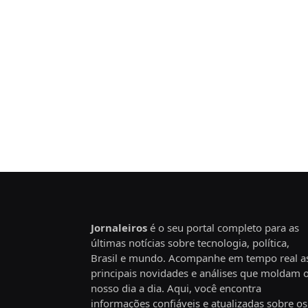
Jornaleiros
é o seu portal completo para as
últimas notícias sobre tecnologia, política,
Brasil e mundo. Acompanhe em tempo real a
principais novidades e análises que moldam 
nosso dia a dia. Aqui, você encontra
informações confiáveis e atualizadas sobre os