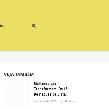
Nós
VEJA TAMBÉM
Mulheres que
Transformam: Os 15
Destaques da Lista
Forbes 2025 no Brasil
fevereiro 28, 2025
40
Views