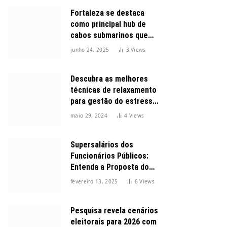
Fortaleza se destaca
como principal hub de
cabos submarinos que
conectam o Brasil ao
junho 24, 2025
3
Views
mundo
Descubra as melhores
técnicas de relaxamento
para gestão do estresse
durante o dia
maio 29, 2024
4
Views
Supersalários dos
Funcionários Públicos:
Entenda a Proposta do
Governo para Limitar
fevereiro 13, 2025
6
Views
Vencimentos em 2025
Pesquisa revela cenários
eleitorais para 2026 com