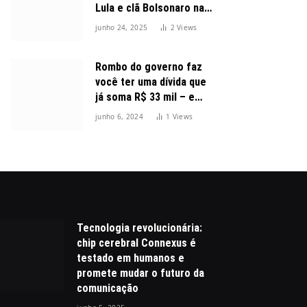
Lula e clã Bolsonaro na
disputa presidencial
junho 24, 2025
2
Views
Rombo do governo faz
você ter uma dívida que
já soma R$ 33 mil – e
cresceu 300%
junho 6, 2024
1
Views
Tecnologia revolucionária:
chip cerebral Connexus é
testado em humanos e
promete mudar o futuro da
comunicação