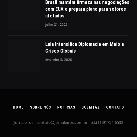
Brasil mantém firmeza nas negociações
com EUA e prepara plano para setores
afetados
julho 21, 2025
Lula Intensifica Diplomacia em Meio a
Crises Globais
fevereiro 3, 2026
HOME
SOBRE NÓS
NOTÍCIAS
QUEM FAZ
CONTATO
Jornaleiros -
contato@jornaleiros.com.br
- tel.(11)91754-6532