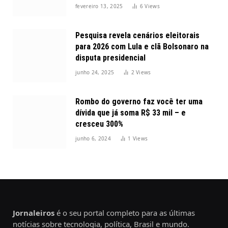
2025
fevereiro 13, 2025
6
Views
Pesquisa revela cenários eleitorais
para 2026 com Lula e clã Bolsonaro na
disputa presidencial
junho 24, 2025
2
Views
Rombo do governo faz você ter uma
dívida que já soma R$ 33 mil – e
cresceu 300%
junho 6, 2024
1
Views
Jornaleiros
é o seu portal completo para as últimas
notícias sobre tecnologia, política, Brasil e mundo.