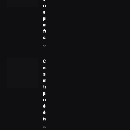
revolucionando
a medicina
preventiva e
mudando o
futuro da
saúde!
setembro 12, 2025
Cuidados
com a
saúde
mental em
tempo de
pandemia:
reflexos
do período
de
isolamento
março 12,