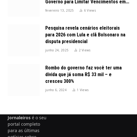
Governo para Limitar Vencimentos em
2025
fevereiro 13, 2025
6
Views
Pesquisa revela cenários eleitorais
para 2026 com Lula e clã Bolsonaro na
disputa presidencial
junho 24, 2025
2
Views
Rombo do governo faz você ter uma
dívida que já soma R$ 33 mil – e
cresceu 300%
junho 6, 2024
1
Views
Jornaleiros
é o seu
portal completo
para as últimas
notícias sobre