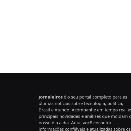
Jornaleiros
é o seu portal completo para as
últimas notícias sobre tecnologia, política,
Brasil e mundo. Acompanhe em tempo real a
principais novidades e análises que moldam 
nosso dia a dia. Aqui, você encontra
informações confiáveis e atualizadas sobre os