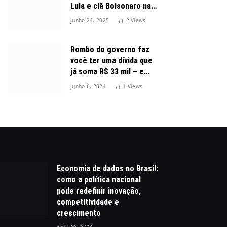
Lula e clã Bolsonaro na
disputa presidencial
junho 24, 2025
2
Views
Rombo do governo faz
você ter uma dívida que
já soma R$ 33 mil – e
cresceu 300%
junho 6, 2024
1
Views
Economia de dados no Brasil:
como a política nacional
pode redefinir inovação,
competitividade e
crescimento