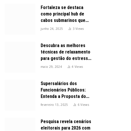
Fortaleza se destaca
como principal hub de
cabos submarinos que
conectam o Brasil ao
junho 24, 2025
3
Views
mundo
Descubra as melhores
técnicas de relaxamento
para gestão do estresse
durante o dia
maio 29, 2024
4
Views
Supersalários dos
Funcionários Públicos:
Entenda a Proposta do
Governo para Limitar
fevereiro 13, 2025
6
Views
Vencimentos em 2025
Pesquisa revela cenários
eleitorais para 2026 com