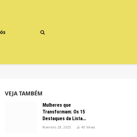
Nós
VEJA TAMBÉM
Mulheres que
Transformam: Os 15
Destaques da Lista
Forbes 2025 no Brasil
fevereiro 28, 2025
40
Views