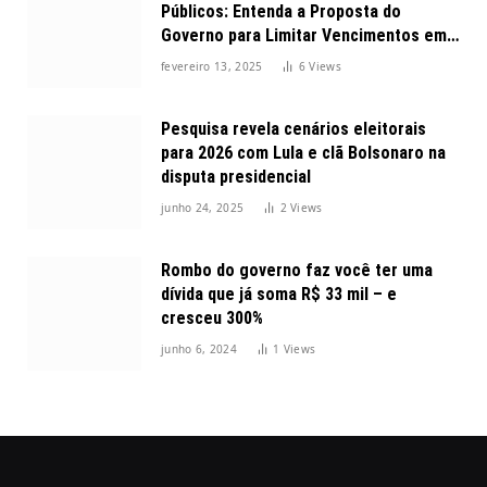
Públicos: Entenda a Proposta do
Governo para Limitar Vencimentos em
2025
fevereiro 13, 2025
6
Views
Pesquisa revela cenários eleitorais
para 2026 com Lula e clã Bolsonaro na
disputa presidencial
junho 24, 2025
2
Views
Rombo do governo faz você ter uma
dívida que já soma R$ 33 mil – e
cresceu 300%
junho 6, 2024
1
Views