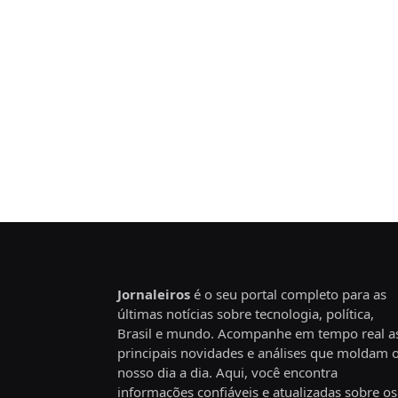
Jornaleiros
é o seu portal completo para as
últimas notícias sobre tecnologia, política,
Brasil e mundo. Acompanhe em tempo real a
principais novidades e análises que moldam 
nosso dia a dia. Aqui, você encontra
informações confiáveis e atualizadas sobre os