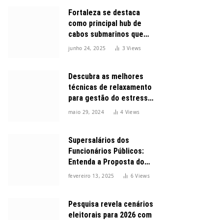
Fortaleza se destaca
como principal hub de
cabos submarinos que
conectam o Brasil ao
junho 24, 2025
3
Views
mundo
Descubra as melhores
técnicas de relaxamento
para gestão do estresse
durante o dia
maio 29, 2024
4
Views
Supersalários dos
Funcionários Públicos:
Entenda a Proposta do
Governo para Limitar
fevereiro 13, 2025
6
Views
Vencimentos em 2025
Pesquisa revela cenários
eleitorais para 2026 com