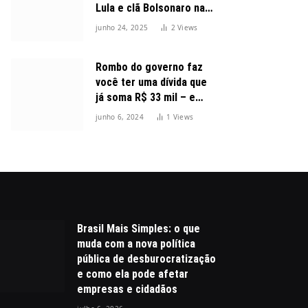
Lula e clã Bolsonaro na
disputa presidencial
junho 24, 2025
2
Views
Rombo do governo faz
você ter uma dívida que
já soma R$ 33 mil – e
cresceu 300%
junho 6, 2024
1
Views
Brasil Mais Simples: o que
muda com a nova política
pública de desburocratização
e como ela pode afetar
empresas e cidadãos