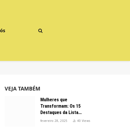
Nós
VEJA TAMBÉM
Mulheres que
Transformam: Os 15
Destaques da Lista
Forbes 2025 no Brasil
fevereiro 28, 2025
40
Views