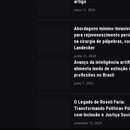
artigo
maio 11, 2026
Abordagens mínimo-Invasiv
para rejuvenescimento peri
na cirurgia de pálpebras, c
Landecker
junho 21, 2024
Avanço da inteligência artifi
alimenta medo de extinção 
profissões no Brasil
julho 7, 2025
O Legado de Roseli Faria:
Transformando Políticas Pú
com Inclusão e Justiça Soci
setembro 15, 2025