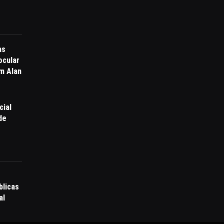
as
ocular
om Alan
cial
de
blicas
al