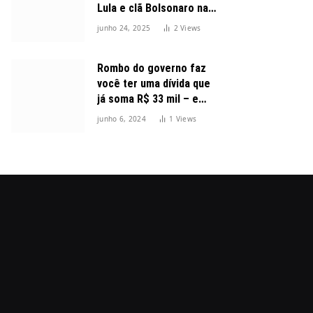
Lula e clã Bolsonaro na
disputa presidencial
junho 24, 2025
2
Views
Rombo do governo faz
você ter uma dívida que
já soma R$ 33 mil – e
cresceu 300%
junho 6, 2024
1
Views