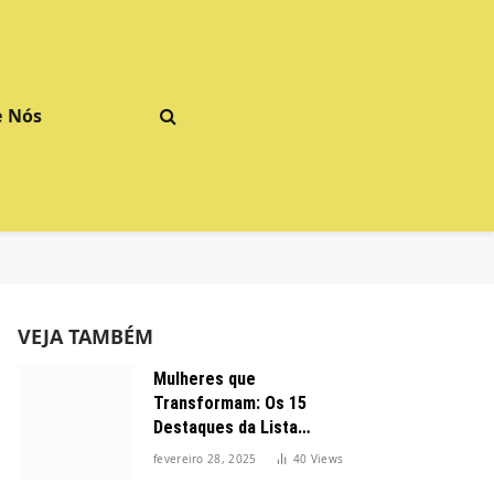
e Nós
VEJA TAMBÉM
Mulheres que
Transformam: Os 15
Destaques da Lista
Forbes 2025 no Brasil
fevereiro 28, 2025
40
Views