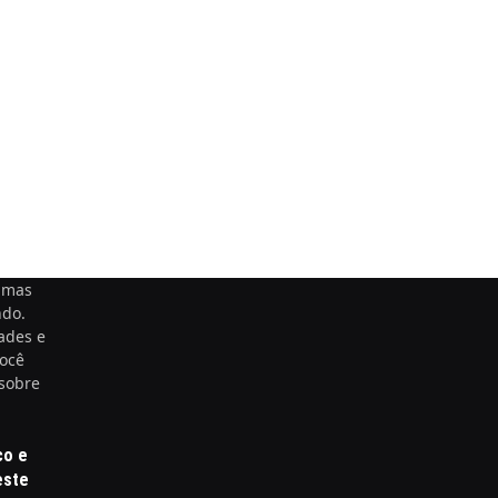
timas
ndo.
ades e
você
 sobre
co e
este