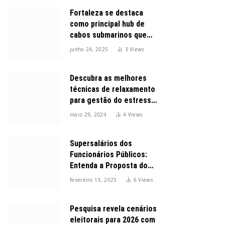
Fortaleza se destaca
como principal hub de
cabos submarinos que
conectam o Brasil ao
junho 24, 2025
3
Views
mundo
Descubra as melhores
técnicas de relaxamento
para gestão do estresse
durante o dia
maio 29, 2024
4
Views
Supersalários dos
Funcionários Públicos:
Entenda a Proposta do
Governo para Limitar
fevereiro 13, 2025
6
Views
Vencimentos em 2025
Pesquisa revela cenários
eleitorais para 2026 com