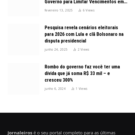
Governo para Limitar Vencimentos em
2025
fevereiro 13, 2025
6
Views
Pesquisa revela cenários eleitorais
para 2026 com Lula e clã Bolsonaro na
disputa presidencial
junho 24, 2025
2
Views
Rombo do governo faz você ter uma
dívida que já soma R$ 33 mil – e
cresceu 300%
junho 6, 2024
1
Views
Jornaleiros
é o seu portal completo para as últimas