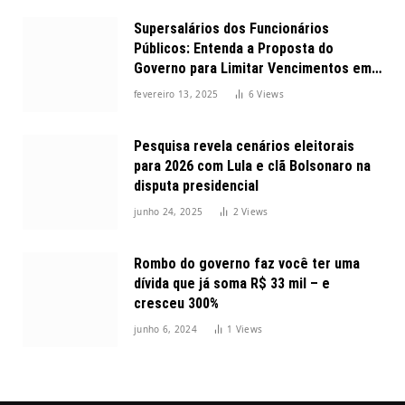
Supersalários dos Funcionários
Públicos: Entenda a Proposta do
Governo para Limitar Vencimentos em
2025
fevereiro 13, 2025
6
Views
Pesquisa revela cenários eleitorais
para 2026 com Lula e clã Bolsonaro na
disputa presidencial
junho 24, 2025
2
Views
Rombo do governo faz você ter uma
dívida que já soma R$ 33 mil – e
cresceu 300%
junho 6, 2024
1
Views