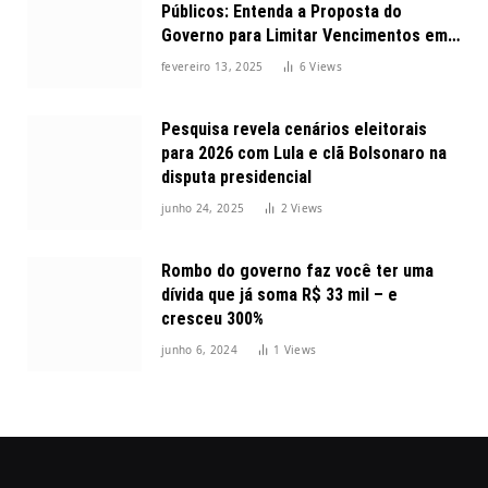
Públicos: Entenda a Proposta do
Governo para Limitar Vencimentos em
2025
fevereiro 13, 2025
6
Views
Pesquisa revela cenários eleitorais
para 2026 com Lula e clã Bolsonaro na
disputa presidencial
junho 24, 2025
2
Views
Rombo do governo faz você ter uma
dívida que já soma R$ 33 mil – e
cresceu 300%
junho 6, 2024
1
Views