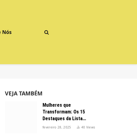
e Nós
VEJA TAMBÉM
Mulheres que
Transformam: Os 15
Destaques da Lista
Forbes 2025 no Brasil
fevereiro 28, 2025
40
Views