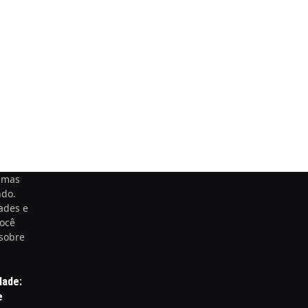
timas
ndo.
ades e
você
 sobre
dade:
e