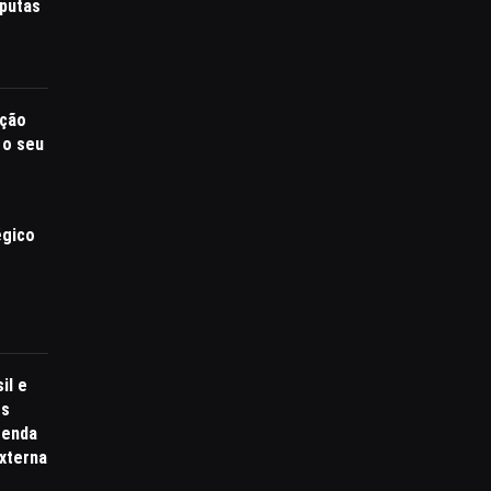
putas
ação
 o seu
égico
il e
ós
tenda
externa