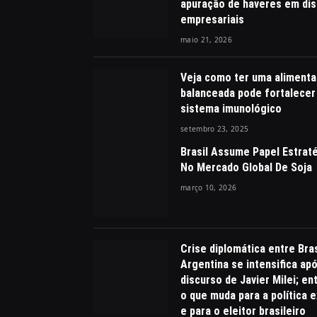
apuração de haveres em dis
empresariais
maio 21, 2026
Veja como ter uma aliment
balanceada pode fortalecer
sistema imunológico
setembro 23, 2025
Brasil Assume Papel Estrat
No Mercado Global De Soja
março 10, 2026
Crise diplomática entre Bras
Argentina se intensifica ap
discurso de Javier Milei; en
o que muda para a política 
e para o eleitor brasileiro