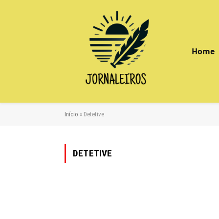
Home
Início
»
Detetive
DETETIVE