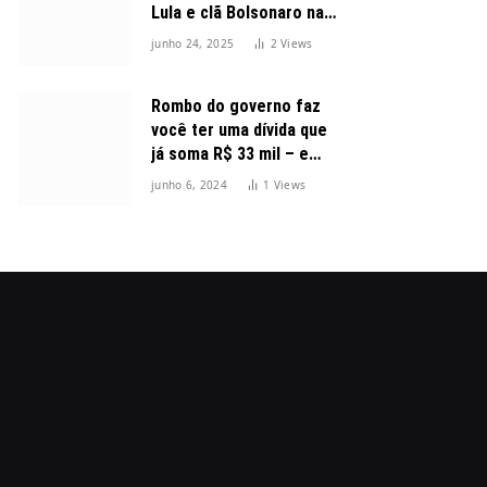
Lula e clã Bolsonaro na
disputa presidencial
junho 24, 2025
2
Views
Rombo do governo faz
você ter uma dívida que
já soma R$ 33 mil – e
cresceu 300%
junho 6, 2024
1
Views