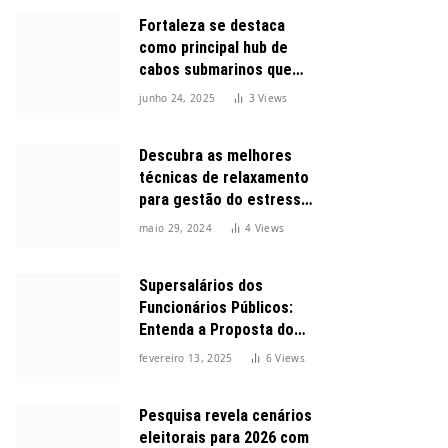
Fortaleza se destaca
como principal hub de
cabos submarinos que
conectam o Brasil ao
junho 24, 2025
3
Views
mundo
Descubra as melhores
técnicas de relaxamento
para gestão do estresse
durante o dia
maio 29, 2024
4
Views
Supersalários dos
Funcionários Públicos:
Entenda a Proposta do
Governo para Limitar
fevereiro 13, 2025
6
Views
Vencimentos em 2025
Pesquisa revela cenários
eleitorais para 2026 com