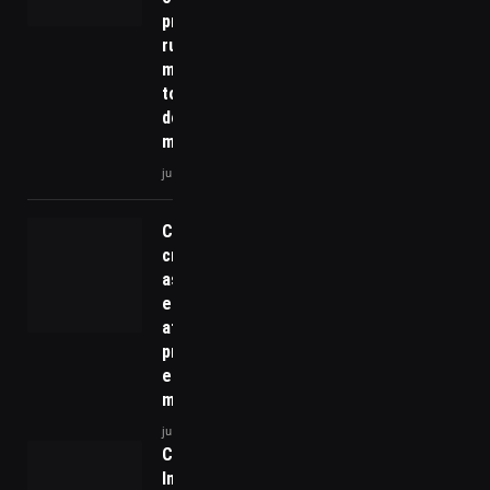
produtor
rural precisa
medir para
tomar
decisões
melhores?
junho 11, 2026
Câncer colorretal
cresce
assustadoramente
em pessoas de
até 50 anos e
preocupa
especialistas após
morte de Preta Gil
julho 21, 2025
Como a
Inteligência