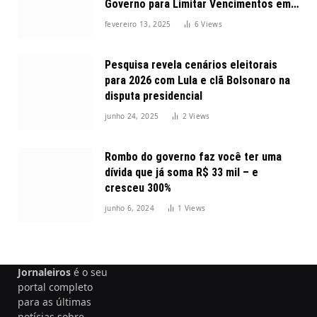
Governo para Limitar Vencimentos em
2025
fevereiro 13, 2025
6
Views
Pesquisa revela cenários eleitorais
para 2026 com Lula e clã Bolsonaro na
disputa presidencial
junho 24, 2025
2
Views
Rombo do governo faz você ter uma
dívida que já soma R$ 33 mil – e
cresceu 300%
junho 6, 2024
1
Views
Jornaleiros
é o seu
portal completo
para as últimas
notícias sobre