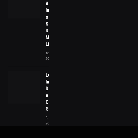
Artificial
Impulsionou
o Google a
Superar
Desafios e
Manter sua
Liderança
setembro 15,
2025
Lula
Intensifica
Diplomacia
em Meio a
Crises
Globais
fevereiro 3,
2026