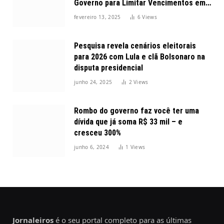
Governo para Limitar Vencimentos em
2025
fevereiro 13, 2025
6
Views
Pesquisa revela cenários eleitorais
para 2026 com Lula e clã Bolsonaro na
disputa presidencial
junho 24, 2025
2
Views
Rombo do governo faz você ter uma
dívida que já soma R$ 33 mil – e
cresceu 300%
junho 6, 2024
1
Views
Jornaleiros
é o seu portal completo para as últimas