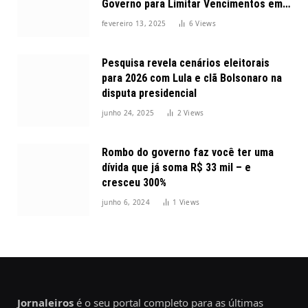
Governo para Limitar Vencimentos em
2025
fevereiro 13, 2025
6
Views
Pesquisa revela cenários eleitorais
para 2026 com Lula e clã Bolsonaro na
disputa presidencial
junho 24, 2025
2
Views
Rombo do governo faz você ter uma
dívida que já soma R$ 33 mil – e
cresceu 300%
junho 6, 2024
1
Views
Jornaleiros
é o seu portal completo para as últimas