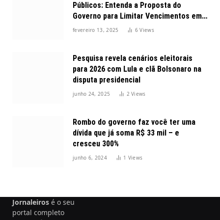
Públicos: Entenda a Proposta do
Governo para Limitar Vencimentos em
2025
fevereiro 13, 2025
6
Views
Pesquisa revela cenários eleitorais
para 2026 com Lula e clã Bolsonaro na
disputa presidencial
junho 24, 2025
2
Views
Rombo do governo faz você ter uma
dívida que já soma R$ 33 mil – e
cresceu 300%
junho 6, 2024
1
Views
Jornaleiros
é o seu
portal completo