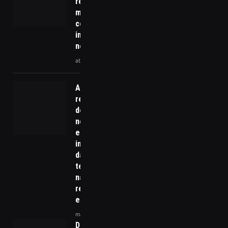
resíduos: Saiba
mais sobre
consórcios
intermunicipais
neste artigo
abril 17, 2026
A nova
realidade
dos
negócios:
entenda o
impacto
da
tecnologia
na gestão
remota de
equipes
março 3, 2025
Deputada