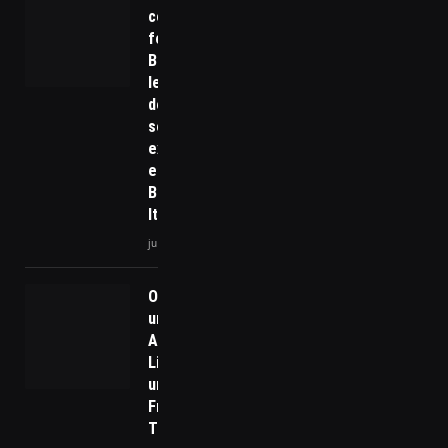
condenada
foge do
Brasil e
levanta
debate
sobre
extradição
entre
Brasil e
Itália
junho 5, 2025
O Legado de
uma
Ambição:
Lições de
um Grande
Fracasso
Tecnológico