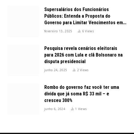
Supersalários dos Funcionários
Públicos: Entenda a Proposta do
Governo para Limitar Vencimentos em
2025
fevereiro 13, 2025
6
Views
Pesquisa revela cenários eleitorais
para 2026 com Lula e clã Bolsonaro na
disputa presidencial
junho 24, 2025
2
Views
Rombo do governo faz você ter uma
dívida que já soma R$ 33 mil – e
cresceu 300%
junho 6, 2024
1
Views