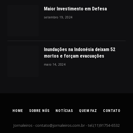
Maior Investimento em Defesa
setembro 19, 2024
Inundações na Indonésia deixam 52
mortos e forçam evacuações
maio 14, 2024
HOME
SOBRE NÓS
NOTÍCIAS
QUEM FAZ
CONTATO
Jornaleiros -
contato@jornaleiros.com.br
- tel.(11)91754-6532