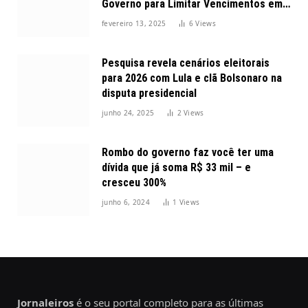
Governo para Limitar Vencimentos em
2025
fevereiro 13, 2025
6
Views
Pesquisa revela cenários eleitorais
para 2026 com Lula e clã Bolsonaro na
disputa presidencial
junho 24, 2025
2
Views
Rombo do governo faz você ter uma
dívida que já soma R$ 33 mil – e
cresceu 300%
junho 6, 2024
1
Views
Jornaleiros
é o seu portal completo para as últimas