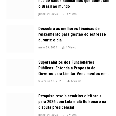
hub de cabos submarinos que conectam
o Brasil ao mundo
junho 24, 2025
3
Views
Descubra as melhores técnicas de
relaxamento para gestão do estresse
durante o dia
maio 29, 2024
4
Views
Supersalários dos Funcionários
Públicos: Entenda a Proposta do
Governo para Limitar Vencimentos em
2025
fevereiro 13, 2025
6
Views
Pesquisa revela cenários eleitorais
para 2026 com Lula e clã Bolsonaro na
disputa presidencial
junho 24, 2025
2
Views