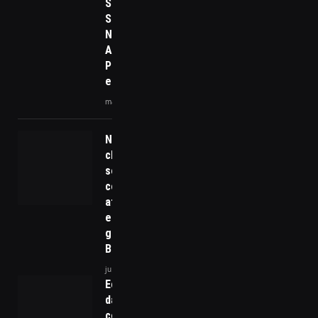
Sindnapi –
Sindicato
Nacional dos
Aposentados,
Pensionistas
e Idosos
março 20, 2026
Notícia
chocante:
senador
colombiano
atacado
em estado
grave no
Brasil
junho 9, 2025
Economia de
dados no Brasil:
como a política