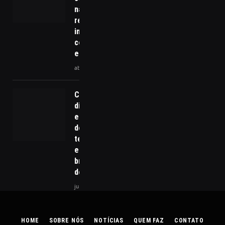
nacional pode
redefinir
inovação,
competitividade
e crescimento
abril 30, 2026
Conferência
discute
estratégia
de ciência e
tecnologia
e plano
brasileiro
de IA
julho 30, 2024
HOME
SOBRE NÓS
NOTÍCIAS
QUEM FAZ
CONTATO