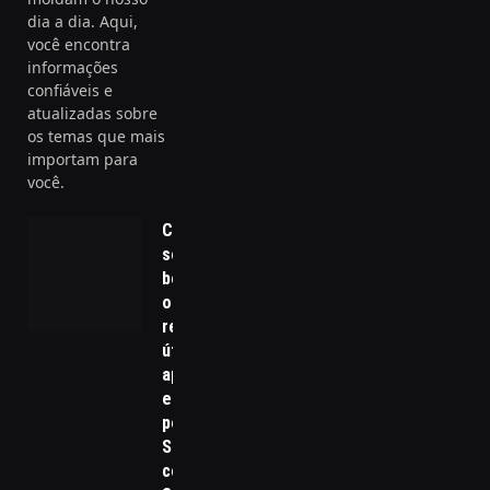
dia a dia. Aqui,
você encontra
informações
confiáveis e
atualizadas sobre
os temas que mais
importam para
você.
Como saber
se um
benefício
oferecido é
realmente
útil para
aposentados
e
pensionistas?
Saiba agora
com o