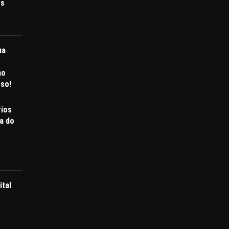
es
ua
mo
sso!
rios
a do
tal