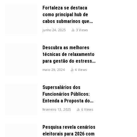
Fortaleza se destaca
como principal hub de
cabos submarinos que
conectam o Brasil ao
junho 24, 2025
3
Views
mundo
Descubra as melhores
técnicas de relaxamento
para gestão do estresse
durante o dia
maio 29, 2024
4
Views
Supersalários dos
Funcionários Públicos:
Entenda a Proposta do
Governo para Limitar
fevereiro 13, 2025
6
Views
Vencimentos em 2025
Pesquisa revela cenários
eleitorais para 2026 com