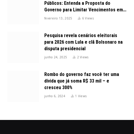
Públicos: Entenda a Proposta do
Governo para Limitar Vencimentos em
2025
fevereiro 13, 2025
6
Views
Pesquisa revela cenários eleitorais
para 2026 com Lula e clã Bolsonaro na
disputa presidencial
junho 24, 2025
2
Views
Rombo do governo faz você ter uma
dívida que já soma R$ 33 mil – e
cresceu 300%
junho 6, 2024
1
Views