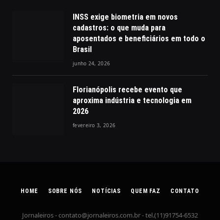
INSS exige biometria em novos
cadastros: o que muda para
aposentados e beneficiários em todo o
Brasil
junho 24, 2026
Florianópolis recebe evento que
aproxima indústria e tecnologia em
2026
fevereiro 3, 2026
HOME
SOBRE NÓS
NOTÍCIAS
QUEM FAZ
CONTATO
Jornaleiros -
contato@jornaleiros.com.br
- tel.(11)91754-6532