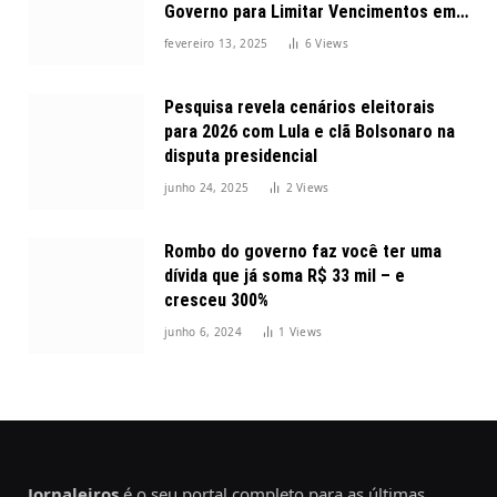
Governo para Limitar Vencimentos em
2025
fevereiro 13, 2025
6
Views
Pesquisa revela cenários eleitorais
para 2026 com Lula e clã Bolsonaro na
disputa presidencial
junho 24, 2025
2
Views
Rombo do governo faz você ter uma
dívida que já soma R$ 33 mil – e
cresceu 300%
junho 6, 2024
1
Views
Jornaleiros
é o seu portal completo para as últimas