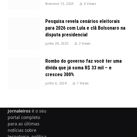
2025
fevereiro 13, 2025
6
Views
Pesquisa revela cenários eleitorais
para 2026 com Lula e clã Bolsonaro na
disputa presidencial
junho 24, 2025
2
Views
Rombo do governo faz você ter uma
dívida que já soma R$ 33 mil – e
cresceu 300%
junho 6, 2024
1
Views
Jornaleiros
é o seu
portal completo
para as últimas
notícias sobre
tecnologia, política,