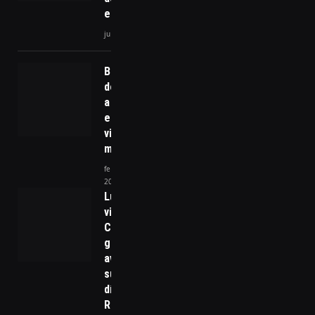
energética
julho 29, 2026
Brinde à
descoberta:
a arte de
escolher
vinho sem
mistérios
fevereiro 5,
2025
Lula adia
viagem ao
Chile;
governo
avalia
suspender
dívida do
Rio