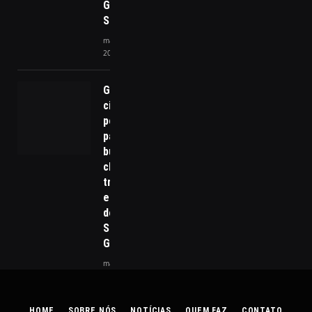
Grande do
Sul
maio 14,
2024
Gramado: A
cidade
perfeita
para quem
busca
charme,
tranquilidade
e qualidade
de vida na
Serra
Gaúcha
maio 20, 2025
HOME
SOBRE NÓS
NOTÍCIAS
QUEM FAZ
CONTATO