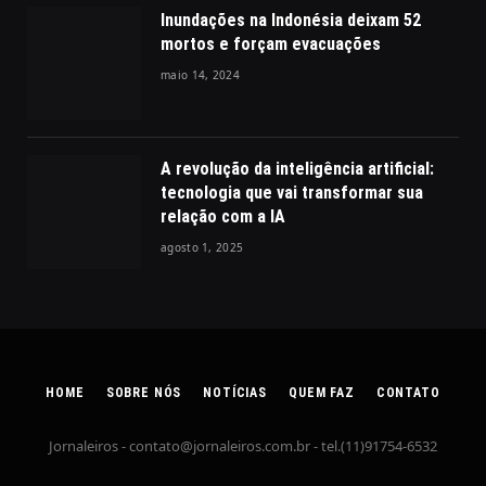
Inundações na Indonésia deixam 52
mortos e forçam evacuações
maio 14, 2024
A revolução da inteligência artificial:
tecnologia que vai transformar sua
relação com a IA
agosto 1, 2025
HOME
SOBRE NÓS
NOTÍCIAS
QUEM FAZ
CONTATO
Jornaleiros -
contato@jornaleiros.com.br
- tel.(11)91754-6532