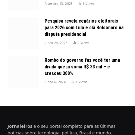
2025
fevereiro 13, 2025
6
Views
Pesquisa revela cenários eleitorais
para 2026 com Lula e clã Bolsonaro na
disputa presidencial
junho 24, 2025
2
Views
Rombo do governo faz você ter uma
dívida que já soma R$ 33 mil – e
cresceu 300%
junho 6, 2024
1
Views
Jornaleiros
é o seu portal completo para as últimas
notícias sobre tecnologia, política, Brasil e mundo.