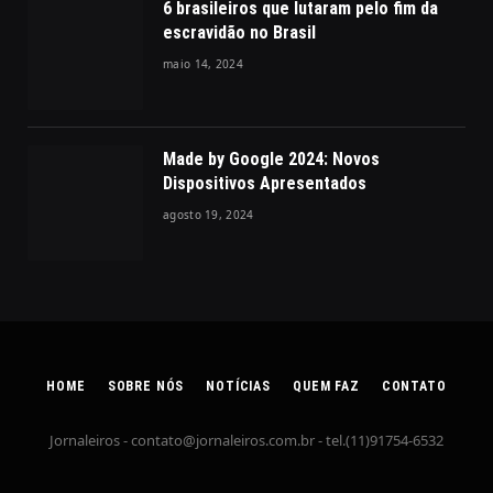
6 brasileiros que lutaram pelo fim da
escravidão no Brasil
maio 14, 2024
Made by Google 2024: Novos
Dispositivos Apresentados
agosto 19, 2024
HOME
SOBRE NÓS
NOTÍCIAS
QUEM FAZ
CONTATO
Jornaleiros -
contato@jornaleiros.com.br
- tel.(11)91754-6532