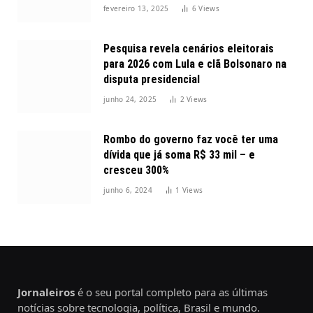
2025
fevereiro 13, 2025
6
Views
Pesquisa revela cenários eleitorais
para 2026 com Lula e clã Bolsonaro na
disputa presidencial
junho 24, 2025
2
Views
Rombo do governo faz você ter uma
dívida que já soma R$ 33 mil – e
cresceu 300%
junho 6, 2024
1
Views
Jornaleiros
é o seu portal completo para as últimas
notícias sobre tecnologia, política, Brasil e mundo.