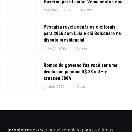
Governo para Limitar Vencimentos em
2025
fevereiro 13, 2025
6
Views
Pesquisa revela cenários eleitorais
para 2026 com Lula e clã Bolsonaro na
disputa presidencial
junho 24, 2025
2
Views
Rombo do governo faz você ter uma
dívida que já soma R$ 33 mil – e
cresceu 300%
junho 6, 2024
1
Views
Jornaleiros
é o seu portal completo para as últimas