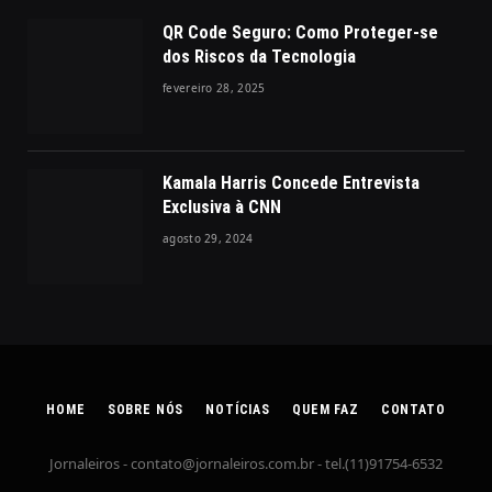
QR Code Seguro: Como Proteger-se
dos Riscos da Tecnologia
fevereiro 28, 2025
Kamala Harris Concede Entrevista
Exclusiva à CNN
agosto 29, 2024
HOME
SOBRE NÓS
NOTÍCIAS
QUEM FAZ
CONTATO
Jornaleiros -
contato@jornaleiros.com.br
- tel.(11)91754-6532