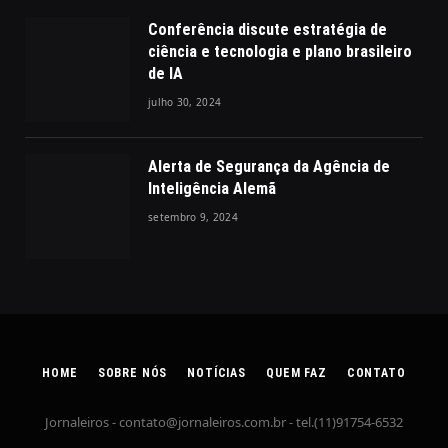
Conferência discute estratégia de
ciência e tecnologia e plano brasileiro
de IA
julho 30, 2024
Alerta de Segurança da Agência de
Inteligência Alemã
setembro 9, 2024
HOME
SOBRE NÓS
NOTÍCIAS
QUEM FAZ
CONTATO
Jornaleiros -
contato@jornaleiros.com.br
- tel.(11)91754-6532