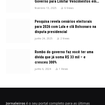
Governo para Limitar Vencimentos em
2025
fevereiro 13, 2025
6
Views
Pesquisa revela cenários eleitorais
para 2026 com Lula e clã Bolsonaro na
disputa presidencial
junho 24, 2025
2
Views
Rombo do governo faz você ter uma
dívida que já soma R$ 33 mil – e
cresceu 300%
junho 6, 2024
1
Views
Jornaleiros
é o seu portal completo para as últimas