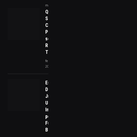
março 26, 2026
QR Code
Seguro:
Como
Proteger-
se dos
Riscos da
Tecnologia
fevereiro 28,
2025
Esquerda e
Direita
Juntas: A
União
Inesperada
pelo
Futuro do
Brasil