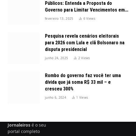
Públicos: Entenda a Proposta do
Governo para Limitar Vencimentos em
2025
fevereiro 13, 2025
6
Views
Pesquisa revela cenários eleitorais
para 2026 com Lula e clã Bolsonaro na
disputa presidencial
junho 24, 2025
2
Views
Rombo do governo faz você ter uma
dívida que já soma R$ 33 mil – e
cresceu 300%
junho 6, 2024
1
Views
Jornaleiros
é o seu
portal completo