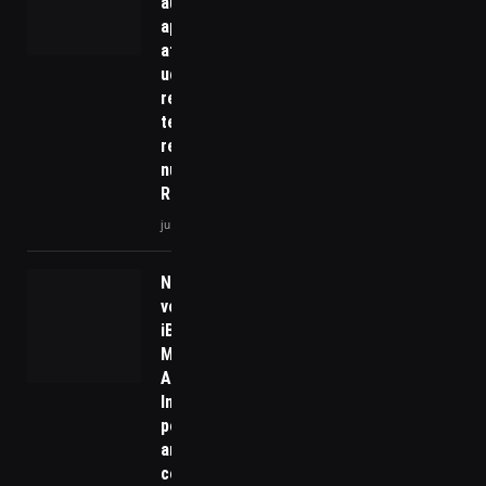
aumenta
após
ataque
ucraniano
reacender
temor de
resposta
nuclear da
Rússia
junho 5, 2025
Non Stop
vence Prêmio
iBest como
Melhor
Agência de
Influenciadores
pelo terceiro
ano
consecutivo