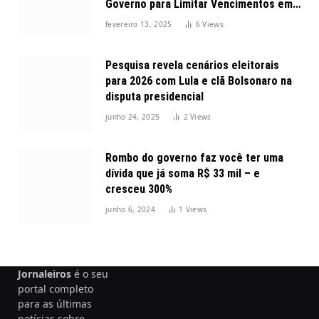
Governo para Limitar Vencimentos em
2025
fevereiro 13, 2025
6
Views
Pesquisa revela cenários eleitorais
para 2026 com Lula e clã Bolsonaro na
disputa presidencial
junho 24, 2025
2
Views
Rombo do governo faz você ter uma
dívida que já soma R$ 33 mil – e
cresceu 300%
junho 6, 2024
1
Views
Jornaleiros
é o seu
portal completo
para as últimas
notícias sobre