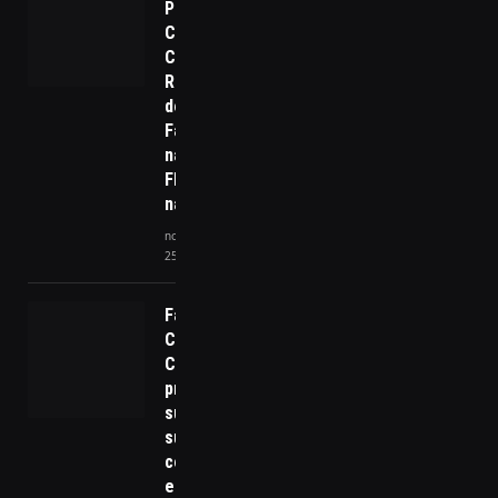
Polêmico
Caso das
Crianças
Retiradas
de uma
Família
na
Floresta
na Itália
novembro
25, 2025
Fábrica da
Coca-Cola no
Ceará tem
produção
suspensa por
suspeita de
contaminação
e 9 milhões