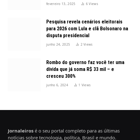
2025
fevereiro 13, 2025
6
Views
Pesquisa revela cenários eleitorais
para 2026 com Lula e clã Bolsonaro na
disputa presidencial
junho 24, 2025
2
Views
Rombo do governo faz você ter uma
dívida que já soma R$ 33 mil – e
cresceu 300%
junho 6, 2024
1
Views
Jornaleiros
é o seu portal completo para as últimas
notícias sobre tecnologia, política, Brasil e mundo.