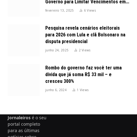
Governo para Limitar Vencimentos em
2025
fevereiro 13, 2025
6
Views
Pesquisa revela cenários eleitorais
para 2026 com Lula e clã Bolsonaro na
disputa presidencial
junho 24, 2025
2
Views
Rombo do governo faz você ter uma
dívida que já soma R$ 33 mil – e
cresceu 300%
junho 6, 2024
1
Views
Jornaleiros
é o seu
portal completo
para as últimas
notícias sobre