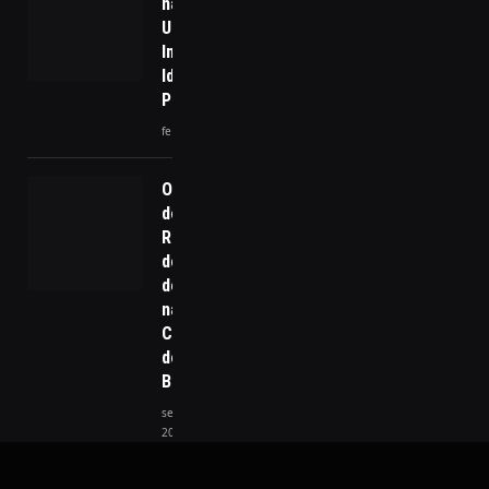
nas Periferias:
Uma Realidade
Independente de
Ideologias
Políticas
fevereiro 28, 2025
O Impacto
do
Retorno
do Horário
de Verão
na Vida
Cotidiana
dos
Brasileiros
setembro 15,
2025