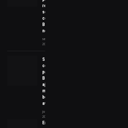
reverter
sentença
contra
Bolsonaro
no STF
setembro 16,
2025
Serviço
completo
para
Booking
ajuda a
manter
boas
avaliações
julho 31,
2025
Empreendedorismo