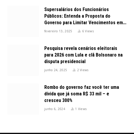
Supersalários dos Funcionários
Públicos: Entenda a Proposta do
Governo para Limitar Vencimentos em
2025
fevereiro 13, 2025
6
Views
Pesquisa revela cenários eleitorais
para 2026 com Lula e clã Bolsonaro na
disputa presidencial
junho 24, 2025
2
Views
Rombo do governo faz você ter uma
dívida que já soma R$ 33 mil – e
cresceu 300%
junho 6, 2024
1
Views