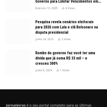
Governo para Limitar Vencimentos em
2025
fevereiro 13, 2025
6
Views
Pesquisa revela cenários eleitorais
para 2026 com Lula e clã Bolsonaro na
disputa presidencial
junho 24, 2025
2
Views
Rombo do governo faz você ter uma
dívida que já soma R$ 33 mil – e
cresceu 300%
junho 6, 2024
1
Views
Jornaleiros
é o seu portal completo para as últimas