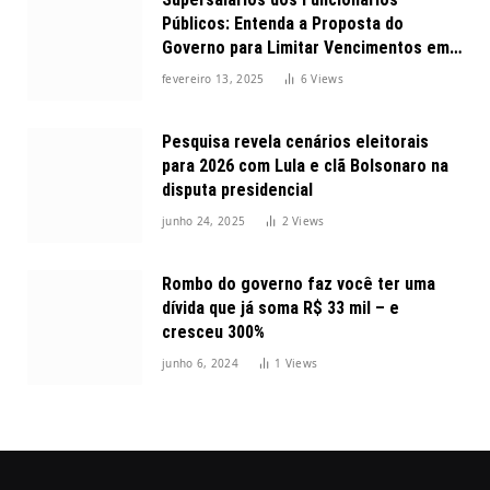
Públicos: Entenda a Proposta do
Governo para Limitar Vencimentos em
2025
fevereiro 13, 2025
6
Views
Pesquisa revela cenários eleitorais
para 2026 com Lula e clã Bolsonaro na
disputa presidencial
junho 24, 2025
2
Views
Rombo do governo faz você ter uma
dívida que já soma R$ 33 mil – e
cresceu 300%
junho 6, 2024
1
Views