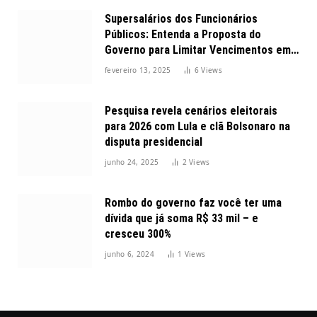
Supersalários dos Funcionários
Públicos: Entenda a Proposta do
Governo para Limitar Vencimentos em
2025
fevereiro 13, 2025
6
Views
Pesquisa revela cenários eleitorais
para 2026 com Lula e clã Bolsonaro na
disputa presidencial
junho 24, 2025
2
Views
Rombo do governo faz você ter uma
dívida que já soma R$ 33 mil – e
cresceu 300%
junho 6, 2024
1
Views