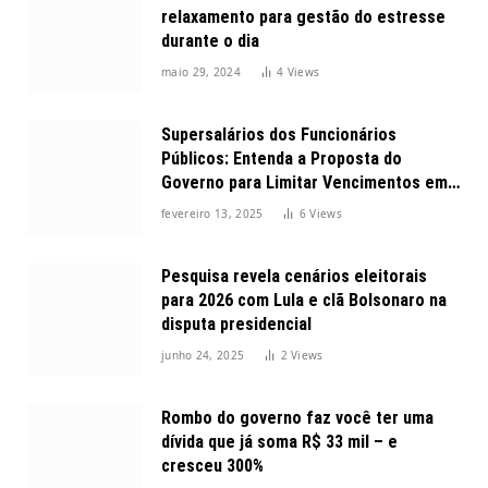
relaxamento para gestão do estresse
durante o dia
maio 29, 2024
4
Views
Supersalários dos Funcionários
Públicos: Entenda a Proposta do
Governo para Limitar Vencimentos em
2025
fevereiro 13, 2025
6
Views
Pesquisa revela cenários eleitorais
para 2026 com Lula e clã Bolsonaro na
disputa presidencial
junho 24, 2025
2
Views
Rombo do governo faz você ter uma
dívida que já soma R$ 33 mil – e
cresceu 300%