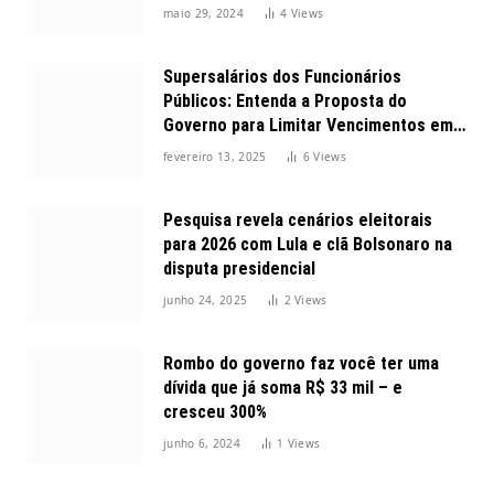
maio 29, 2024
4
Views
Supersalários dos Funcionários
Públicos: Entenda a Proposta do
Governo para Limitar Vencimentos em
2025
fevereiro 13, 2025
6
Views
Pesquisa revela cenários eleitorais
para 2026 com Lula e clã Bolsonaro na
disputa presidencial
junho 24, 2025
2
Views
Rombo do governo faz você ter uma
dívida que já soma R$ 33 mil – e
cresceu 300%
junho 6, 2024
1
Views