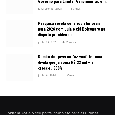
Governo para Limitar Vencimentos em
2025
fevereiro 13, 2025
6
Views
Pesquisa revela cenários eleitorais
para 2026 com Lula e clã Bolsonaro na
disputa presidencial
junho 24, 2025
2
Views
Rombo do governo faz você ter uma
dívida que já soma R$ 33 mil – e
cresceu 300%
junho 6, 2024
1
Views
Jornaleiros
é o seu portal completo para as últimas