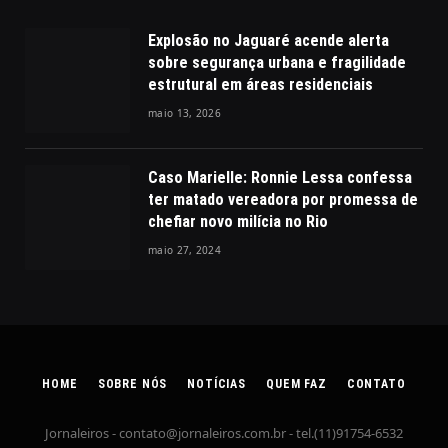
Explosão no Jaguaré acende alerta
sobre segurança urbana e fragilidade
estrutural em áreas residenciais
maio 13, 2026
Caso Marielle: Ronnie Lessa confessa
ter matado vereadora por promessa de
chefiar novo milícia no Rio
maio 27, 2024
HOME
SOBRE NÓS
NOTÍCIAS
QUEM FAZ
CONTATO
Jornaleiros -
contato@jornaleiros.com.br
- tel.(11)91754-6532