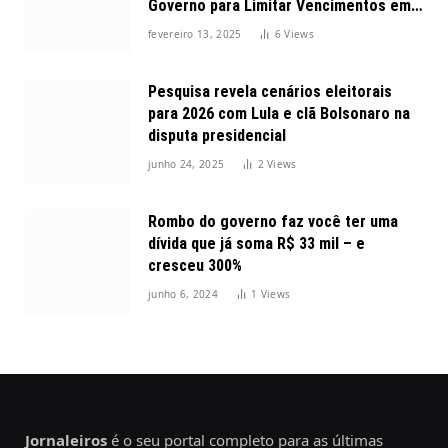
Governo para Limitar Vencimentos em
2025
fevereiro 13, 2025
6
Views
Pesquisa revela cenários eleitorais
para 2026 com Lula e clã Bolsonaro na
disputa presidencial
junho 24, 2025
2
Views
Rombo do governo faz você ter uma
dívida que já soma R$ 33 mil – e
cresceu 300%
junho 6, 2024
1
Views
Jornaleiros
é o seu portal completo para as últimas