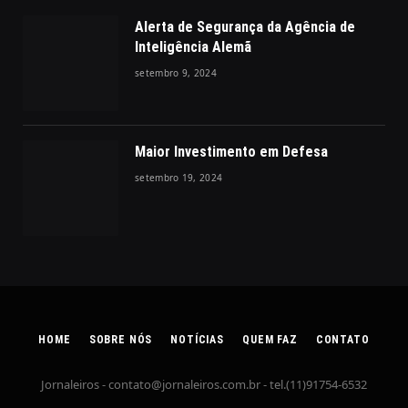
Alerta de Segurança da Agência de
Inteligência Alemã
setembro 9, 2024
Maior Investimento em Defesa
setembro 19, 2024
HOME
SOBRE NÓS
NOTÍCIAS
QUEM FAZ
CONTATO
Jornaleiros -
contato@jornaleiros.com.br
- tel.(11)91754-6532