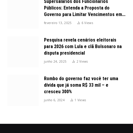
Supersalários dos Funcionários
Públicos: Entenda a Proposta do
Governo para Limitar Vencimentos em
2025
fevereiro 13, 2025
6
Views
Pesquisa revela cenários eleitorais
para 2026 com Lula e clã Bolsonaro na
disputa presidencial
junho 24, 2025
2
Views
Rombo do governo faz você ter uma
dívida que já soma R$ 33 mil – e
cresceu 300%
junho 6, 2024
1
Views