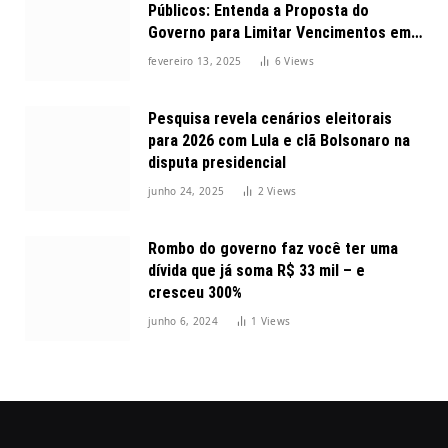
Públicos: Entenda a Proposta do
Governo para Limitar Vencimentos em
2025
fevereiro 13, 2025
6
Views
Pesquisa revela cenários eleitorais
para 2026 com Lula e clã Bolsonaro na
disputa presidencial
junho 24, 2025
2
Views
Rombo do governo faz você ter uma
dívida que já soma R$ 33 mil – e
cresceu 300%
junho 6, 2024
1
Views