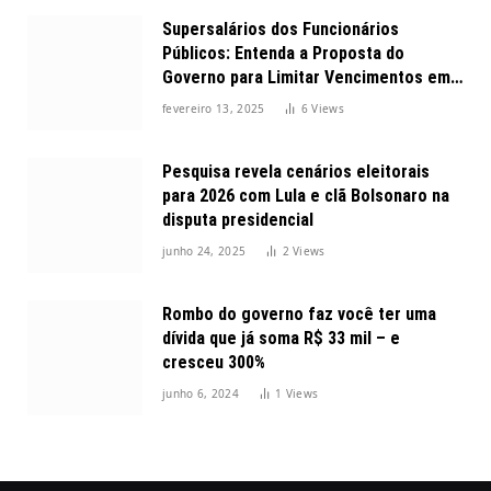
Supersalários dos Funcionários
Públicos: Entenda a Proposta do
Governo para Limitar Vencimentos em
2025
fevereiro 13, 2025
6
Views
Pesquisa revela cenários eleitorais
para 2026 com Lula e clã Bolsonaro na
disputa presidencial
junho 24, 2025
2
Views
Rombo do governo faz você ter uma
dívida que já soma R$ 33 mil – e
cresceu 300%
junho 6, 2024
1
Views