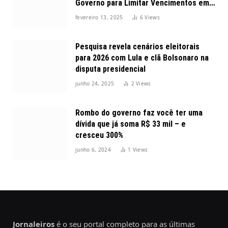
Governo para Limitar Vencimentos em
2025
fevereiro 13, 2025
6
Views
Pesquisa revela cenários eleitorais
para 2026 com Lula e clã Bolsonaro na
disputa presidencial
junho 24, 2025
2
Views
Rombo do governo faz você ter uma
dívida que já soma R$ 33 mil – e
cresceu 300%
junho 6, 2024
1
Views
Jornaleiros
é o seu portal completo para as últimas