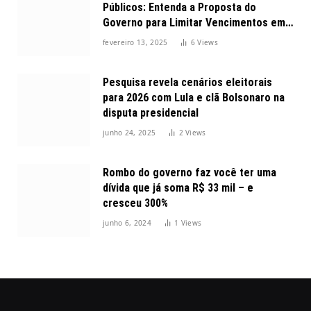
Públicos: Entenda a Proposta do
Governo para Limitar Vencimentos em
2025
fevereiro 13, 2025
6
Views
Pesquisa revela cenários eleitorais
para 2026 com Lula e clã Bolsonaro na
disputa presidencial
junho 24, 2025
2
Views
Rombo do governo faz você ter uma
dívida que já soma R$ 33 mil – e
cresceu 300%
junho 6, 2024
1
Views