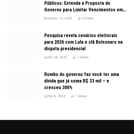
Públicos: Entenda a Proposta do
Governo para Limitar Vencimentos em
2025
fevereiro 13, 2025
6
Views
Pesquisa revela cenários eleitorais
para 2026 com Lula e clã Bolsonaro na
disputa presidencial
junho 24, 2025
2
Views
Rombo do governo faz você ter uma
dívida que já soma R$ 33 mil – e
cresceu 300%
junho 6, 2024
1
Views