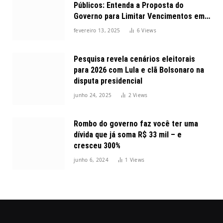
Públicos: Entenda a Proposta do
Governo para Limitar Vencimentos em
2025
fevereiro 13, 2025
6
Views
Pesquisa revela cenários eleitorais
para 2026 com Lula e clã Bolsonaro na
disputa presidencial
junho 24, 2025
2
Views
Rombo do governo faz você ter uma
dívida que já soma R$ 33 mil – e
cresceu 300%
junho 6, 2024
1
Views