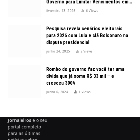
Governo para Limitar Vencimentos em
2025
fevereiro 13, 2025
6
Views
Pesquisa revela cenários eleitorais
para 2026 com Lula e clã Bolsonaro na
disputa presidencial
junho 24, 2025
2
Views
Rombo do governo faz você ter uma
dívida que já soma R$ 33 mil – e
cresceu 300%
junho 6, 2024
1
Views
Jornaleiros
é o seu
portal completo
para as últimas
notícias sobre