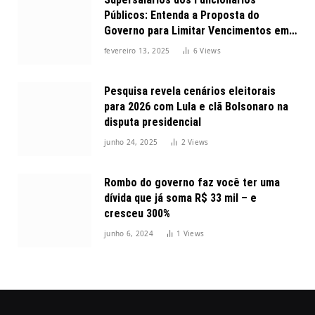
Públicos: Entenda a Proposta do
Governo para Limitar Vencimentos em
2025
fevereiro 13, 2025
6
Views
Pesquisa revela cenários eleitorais
para 2026 com Lula e clã Bolsonaro na
disputa presidencial
junho 24, 2025
2
Views
Rombo do governo faz você ter uma
dívida que já soma R$ 33 mil – e
cresceu 300%
junho 6, 2024
1
Views