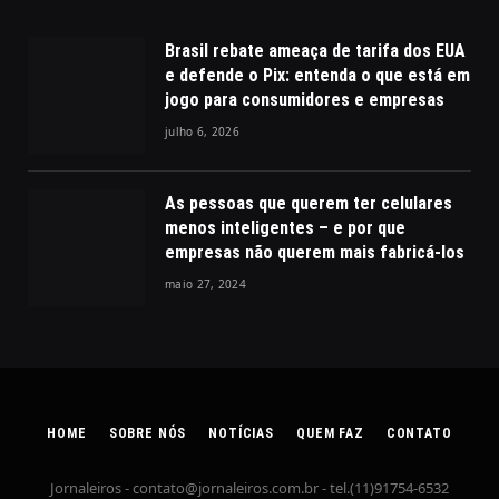
Brasil rebate ameaça de tarifa dos EUA
e defende o Pix: entenda o que está em
jogo para consumidores e empresas
julho 6, 2026
As pessoas que querem ter celulares
menos inteligentes – e por que
empresas não querem mais fabricá-los
maio 27, 2024
HOME
SOBRE NÓS
NOTÍCIAS
QUEM FAZ
CONTATO
Jornaleiros -
contato@jornaleiros.com.br
- tel.(11)91754-6532