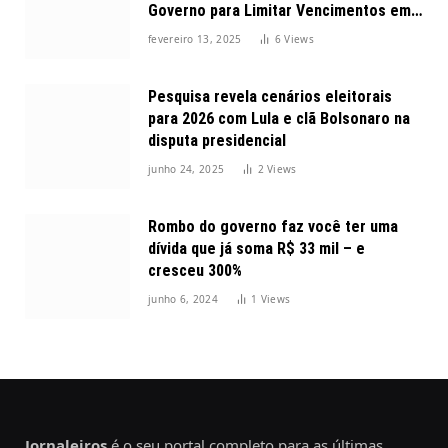
Governo para Limitar Vencimentos em
2025
fevereiro 13, 2025
6
Views
Pesquisa revela cenários eleitorais
para 2026 com Lula e clã Bolsonaro na
disputa presidencial
junho 24, 2025
2
Views
Rombo do governo faz você ter uma
dívida que já soma R$ 33 mil – e
cresceu 300%
junho 6, 2024
1
Views
Jornaleiros
é o seu portal completo para as últimas