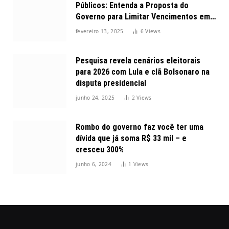
Públicos: Entenda a Proposta do
Governo para Limitar Vencimentos em
2025
fevereiro 13, 2025
6
Views
Pesquisa revela cenários eleitorais
para 2026 com Lula e clã Bolsonaro na
disputa presidencial
junho 24, 2025
2
Views
Rombo do governo faz você ter uma
dívida que já soma R$ 33 mil – e
cresceu 300%
junho 6, 2024
1
Views