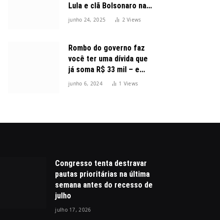
Lula e clã Bolsonaro na
disputa presidencial
junho 24, 2025
2
Views
Rombo do governo faz
você ter uma dívida que
já soma R$ 33 mil – e
cresceu 300%
junho 6, 2024
1
Views
Congresso tenta destravar
pautas prioritárias na última
semana antes do recesso de
julho
julho 17, 2026