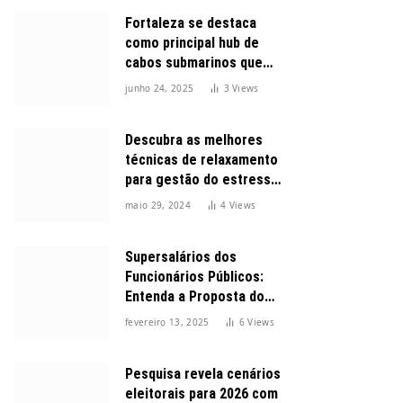
Fortaleza se destaca
como principal hub de
cabos submarinos que
conectam o Brasil ao
junho 24, 2025
3
Views
mundo
Descubra as melhores
técnicas de relaxamento
para gestão do estresse
durante o dia
maio 29, 2024
4
Views
Supersalários dos
Funcionários Públicos:
Entenda a Proposta do
Governo para Limitar
fevereiro 13, 2025
6
Views
Vencimentos em 2025
Pesquisa revela cenários
eleitorais para 2026 com