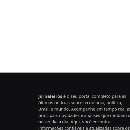
Jornaleiros
é o seu portal completo para as
últimas notícias sobre tecnologia, política,
Brasil e mundo. Acompanhe em tempo real a
principais novidades e análises que moldam 
nosso dia a dia. Aqui, você encontra
informações confiáveis e atualizadas sobre os