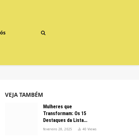
Nós
VEJA TAMBÉM
Mulheres que
Transformam: Os 15
Destaques da Lista
Forbes 2025 no Brasil
fevereiro 28, 2025
40
Views